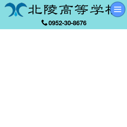
0952-30-8676
[%title%]
[%article_date_notime_wa%]
[%list_start%]
[%list_end%]
[%article%]