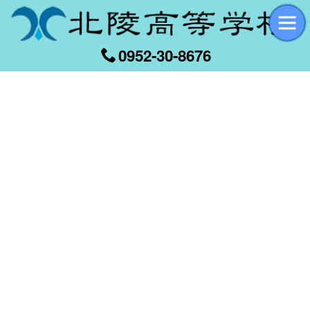
0952-30-8676
[%title%]
[%article_date_notime_wa%]
[%list_start%]
[%list_end%]
[%article%]