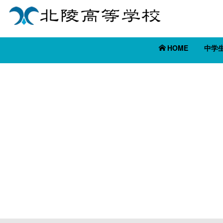
HOME
中学
[%title%]
[%article_date_notime_wa%]
[%list_start%]
[%list_end%]
[%article%]