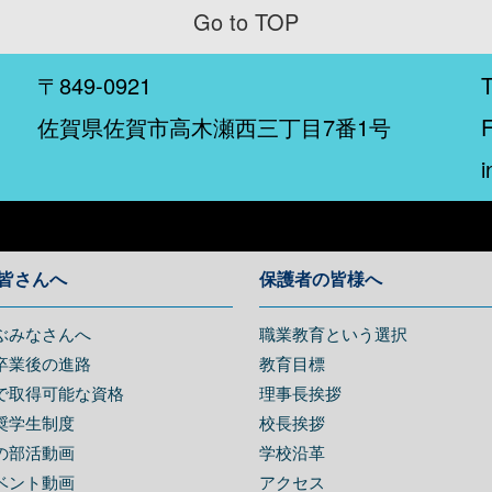
Go to TOP
〒849-0921
佐賀県佐賀市高木瀬西三丁目7番1号
i
皆さんへ
保護者の皆様へ
ぶみなさんへ
職業教育という選択
卒業後の進路
教育目標
で取得可能な資格
理事長挨拶
奨学生制度
校長挨拶
の部活動画
学校沿革
ベント動画
アクセス