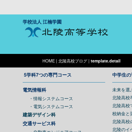
学校法人 江楠学園
HOME
| 北陵高校ブログ |
template.detail
5学科7つの専門コース
中学生の
電気情報科
未来を選
北陵高校
・情報システムコース
北陵高校
・電気システムコース
校納金と
建築デザイン科
北陵高校
交通サービス科
北陵のイ
・自動車エンジニアコース