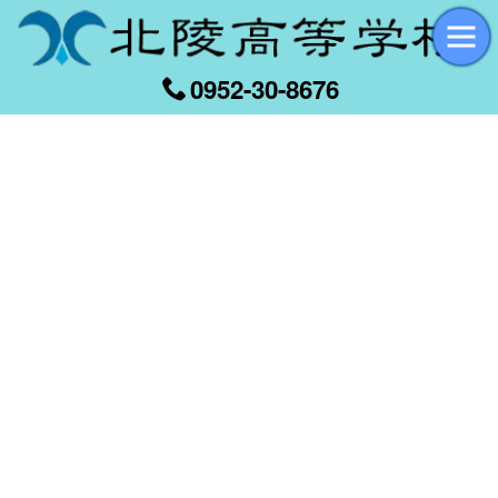
0952-30-8676
[%title%]
[%article_date_notime_wa%]
[%list_start%]
[%list_end%]
[%article%]