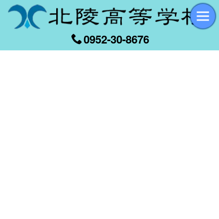
0952-30-8676
[%title%]
[%article_date_notime_wa%]
[%list_start%]
[%list_end%]
[%article%]