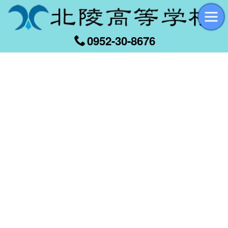
0952-30-8676
[%title%]
[%article_date_notime_wa%]
[%list_start%]
[%list_end%]
[%article%]