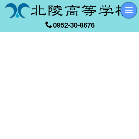
0952-30-8676
[%title%]
[%article_date_notime_wa%]
[%list_start%]
[%list_end%]
[%article%]