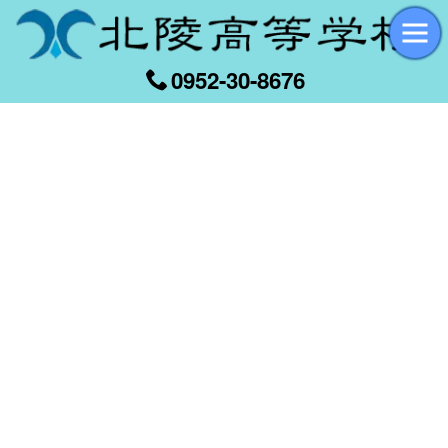
0952-30-8676
[%title%]
[%article_date_notime_wa%]
[%list_start%]
[%list_end%]
[%article%]