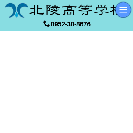
0952-30-8676
[%title%]
[%article_date_notime_wa%]
[%list_start%]
[%list_end%]
[%article%]