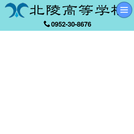
0952-30-8676
[%title%]
[%article_date_notime_wa%]
[%list_start%]
[%list_end%]
[%article%]