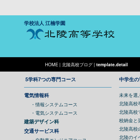
学校法人 江楠学園
HOME
| 北陵高校ブログ |
template.detail
5学科7つの専門コース
中学生の
電気情報科
未来を選
北陵高校
・情報システムコース
北陵高校
・電気システムコース
校納金と
建築デザイン科
北陵高校
交通サービス科
北陵のイ
・自動車エンジニアコース