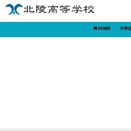
HOME
中学
[%title%]
[%article_date_notime_wa%]
[%list_start%]
[%list_end%]
[%article%]