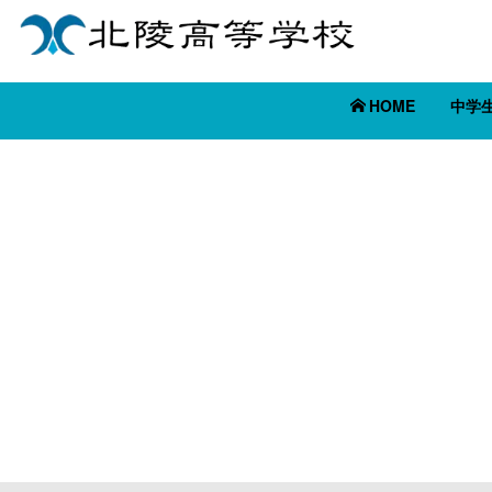
HOME
中学
[%title%]
[%article_date_notime_wa%]
[%list_start%]
[%list_end%]
[%article%]