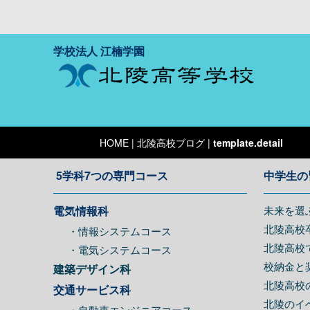
学校法人 江楠学園
HOME
| 北陵高校ブログ |
template.detail
5学科7つの専門コース
中学生の
電気情報科
未来を選
北陵高校
・情報システムコース
北陵高校
・電気システムコース
校納金と
建築デザイン科
北陵高校
交通サービス科
北陵のイ
・自動車エンジニアコース