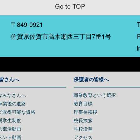
Go to TOP
〒849-0921
佐賀県佐賀市高木瀬西三丁目7番1号
i
皆さんへ
保護者の皆様へ
ぶみなさんへ
職業教育という選択
卒業後の進路
教育目標
で取得可能な資格
理事長挨拶
奨学生制度
校長挨拶
の部活動画
学校沿革
ベント動画
アクセス